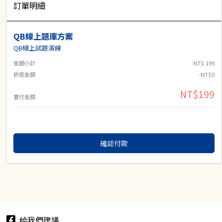
訂單明細
QB線上題庫方案
QB線上試題演練
金額小計
NT$ 199
折抵金額
-NT$0
NT$199
實付金額
確認付款
給我們建議