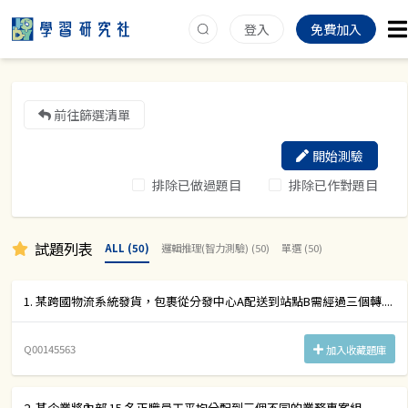
登入
免費加入
前往篩選清單
開始測驗
排除已做過題目
排除已作對題目
試題列表
ALL (50)
邏輯推理(智力測驗) (50)
單選 (50)
1. 某跨國物流系統發貨，包裹從分發中心A配送到站點B需經過三個轉....
Q00145563
加入收藏題庫
2. 某企業將內部 15 名正職員工平均分配到三個不同的業務專案組....