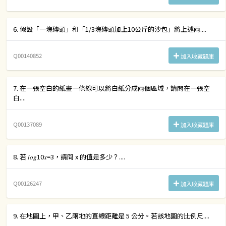
6. 假設「一塊磚頭」和「1/3塊磚頭加上10公斤的沙包」將上述兩....
Q00140852
加入收藏題庫
7. 在一張空白的紙畫一條線可以將白紙分成兩個區域，請問在一張空
白....
Q00137089
加入收藏題庫
8. 若 𝑙𝑜𝑔10𝑥=3，請問 x 的值是多少？....
Q00126247
加入收藏題庫
9. 在地圖上，甲、乙兩地的直線距離是 5 公分。若該地圖的比例尺....