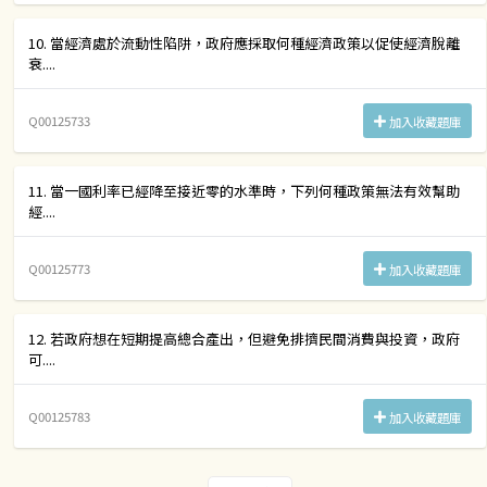
10. 當經濟處於流動性陷阱，政府應採取何種經濟政策以促使經濟脫離
衰....
Q00125733
加入收藏題庫
11. 當一國利率已經降至接近零的水準時，下列何種政策無法有效幫助
經....
Q00125773
加入收藏題庫
12. 若政府想在短期提高總合產出，但避免排擠民間消費與投資，政府
可....
Q00125783
加入收藏題庫