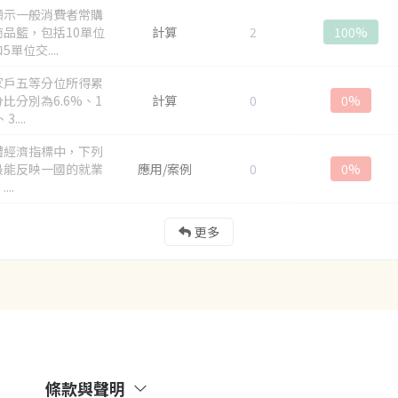
顯示一般消費者常購
商品籃，包括10單位
計算
2
100%
單位交....
家戶五等分位所得累
比分別為6.6%、1
計算
0
0%
3....
體經濟指標中，下列
最能反映一國的就業
應用/案例
0
0%
...
更多
條款與聲明