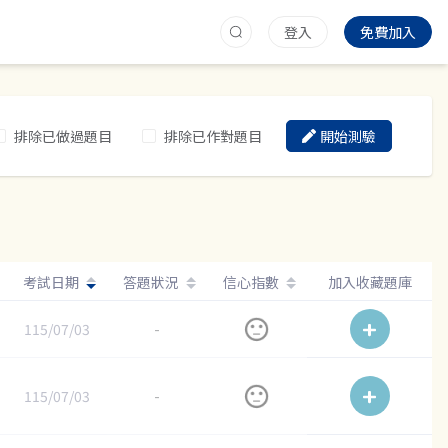
登入
免費加入
排除已做過題目
排除已作對題目
開始測驗
考試日期
答題狀況
信心指數
加入收藏題庫
115/07/03
-
115/07/03
-