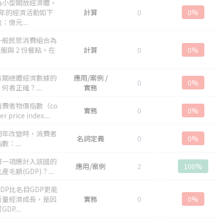
為小型開放經濟體，
5 年的經濟活動如下
計算
0
0%
：億元....
一般民眾消費組合為
衣服與 2 份餐點。在
計算
0
0%
有關總體經濟數據的
應用/案例 /
0
0%
何者正確？....
實務
消費者物價指數（co
實務
0
0%
r price index....
期年改變時，消費者
名詞定義
0
0%
：....
哪一項應計入該國的
應用/案例
2
100%
毛額(GDP)？....
DP比名目GDP更能
衡量經濟成長，是因
實務
0
0%
DP....