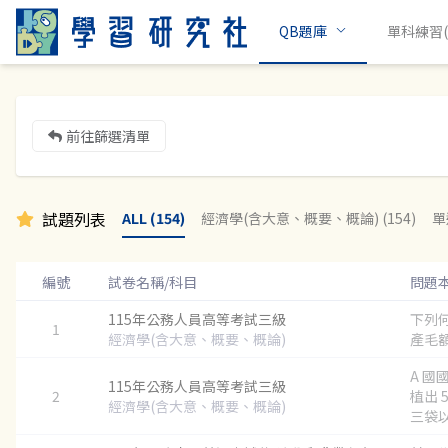
QB題庫
單科練習(c
前往篩選清單
試題列表
ALL (154)
經濟學(含大意、概要、概論) (154)
單
編號
試卷名稱/科目
問題
115年公務人員高等考試三級
下列
1
經濟學(含大意、概要、概論)
產毛額
A 國
115年公務人員高等考試三級
2
植出 
經濟學(含大意、概要、概論)
三袋以總