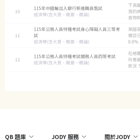
下表
115年中國輸出入銀行新進職員甄試
10
買的
經濟學(含大意、概要、概論)
食物和5
115年公務人員特種考試身心障礙人員三等考
某國
11
試
積百分
經濟學(含大意、概要、概論)
8.8%、
在總
115年公務人員特種考試關務人員四等考試
12
何者
經濟學(含大意、概要、概論)
狀況？.
QB 題庫
JODY 服務
關於JODY