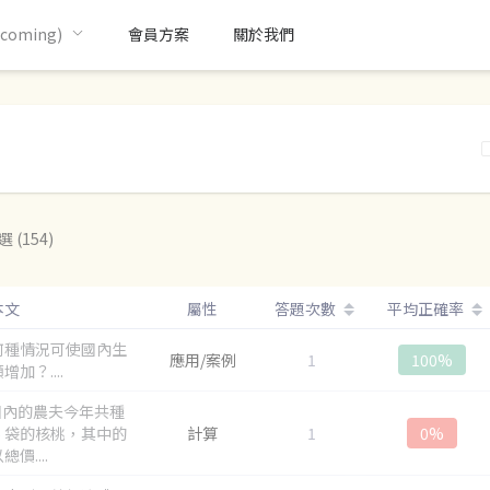
oming)
會員方案
關於我們
選 (154)
本文
屬性
答題次數
平均正確率
何種情況可使國內生
應用/案例
1
100%
增加？....
國內的農夫今年共種
5 袋的核桃，其中的
計算
1
0%
價....