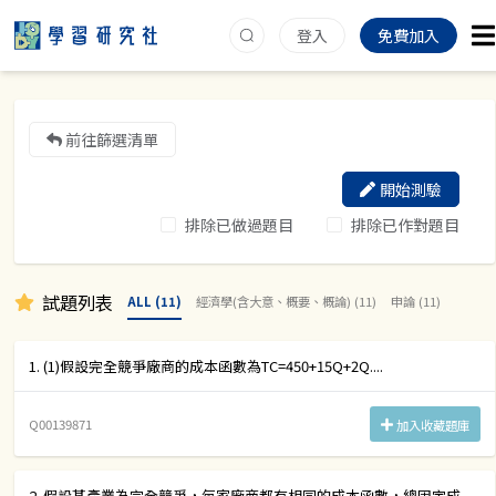
登入
免費加入
前往篩選清單
開始測驗
排除已做過題目
排除已作對題目
試題列表
ALL (11)
經濟學(含大意、概要、概論) (11)
申論 (11)
1. (1)假設完全競爭廠商的成本函數為TC=450+15Q+2Q....
Q00139871
加入收藏題庫
2. 假設某產業為完全競爭，每家廠商都有相同的成本函數，總固定成