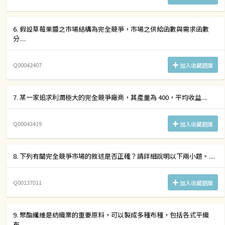
6. 假設草莓果醬之市場結構為完全競爭，市場之供給函數與需求函數
分....
Q00042407
加入收藏題庫
7. 某一家追求利潤極大的完全競爭廠商，其產量為 400，平均收益....
Q00042419
加入收藏題庫
8. 下列有關完全競爭市場的敘述是否正確？請詳細說明以下兩小題。....
Q00137011
加入收藏題庫
9. 聚酯纖維是紡織業的重要原料，可以製成多種布種，包括各式平織
布....