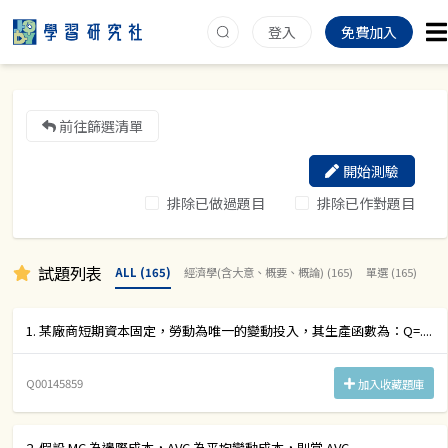
登入
免費加入
前往篩選清單
開始測驗
排除已做過題目
排除已作對題目
試題列表
ALL (165)
經濟學(含大意、概要、概論) (165)
單選 (165)
1. 某廠商短期資本固定，勞動為唯一的變動投入，其生產函數為：Q=....
Q00145859
加入收藏題庫
2. 假設 MC 為邊際成本，AVC 為平均變動成本，則當 AVC....