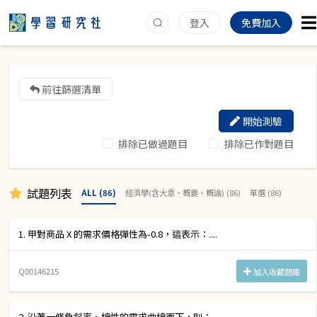
登入
免費加入
前往篩選清單
開始測驗
排除已做過題目
排除已作對題目
試題列表
ALL (86)
經濟學(含大意、概要、概論) (86)
單選 (86)
1. 甲對商品 X 的需求價格彈性為-0.8，這表示：....
Q00146215
加入收藏題庫
2. 沿著一條負斜率、線性的需求曲線而下，則：....