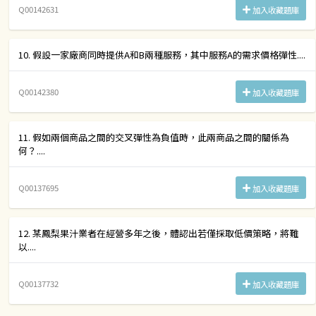
Q00142631
加入收藏題庫
10. 假設一家廠商同時提供A和B兩種服務，其中服務A的需求價格彈性....
Q00142380
加入收藏題庫
11. 假如兩個商品之間的交叉彈性為負值時，此兩商品之間的關係為
何？....
Q00137695
加入收藏題庫
12. 某鳳梨果汁業者在經營多年之後，體認出若僅採取低價策略，將難
以....
Q00137732
加入收藏題庫