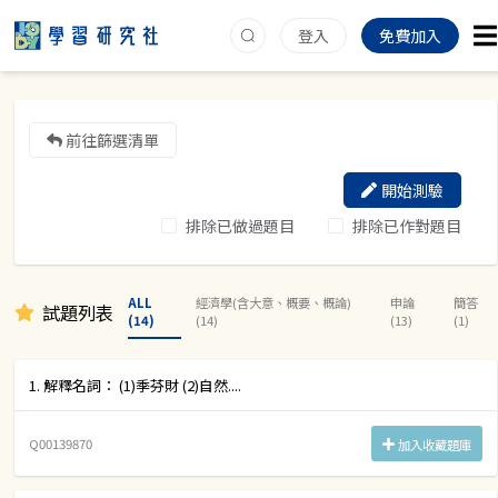
登入
免費加入
前往篩選清單
開始測驗
排除已做過題目
排除已作對題目
ALL
經濟學(含大意、概要、概論)
申論
簡答
試題列表
(14)
(14)
(13)
(1)
1. 解釋名詞： (1)季芬財 (2)自然....
Q00139870
加入收藏題庫