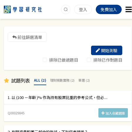
登入
免費加入
前往篩選清單
開始測驗
排除已做過題目
排除已作對題目
試題列表
ALL (2)
理財規劃實務 (2)
單選 (2)
1. 以 (100 －年齡 )% 作為持有股票比重的參考公式，但必....
Q00029845
加入收藏題庫
2. 有關資產配置三部曲的敘述，下列何者錯誤？....