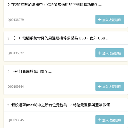
2. 在2的補數加法器中，XOR閘常適用於下列何種功能？....
Q00136079
加入收藏題庫
3. （一）電腦系統常見的周邊連接埠類型為 USB，此外 USB ....
Q00135622
加入收藏題庫
4. 下列何者屬於萬用閘？....
Q00109544
加入收藏題庫
5. 假設遮罩(mask)中之所有位元皆為1，將位元型樣與遮罩做何....
Q00093945
加入收藏題庫