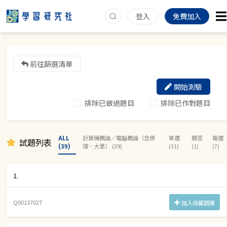
登入
免費加入
前往篩選清單
開始測驗
排除已做過題目
排除已作對題目
ALL
計算機概論∕電腦概論（含原
單選
簡答
複選
試題列表
(39)
理、大意） (39)
(31)
(1)
(7)
1.
Q00137027
加入收藏題庫