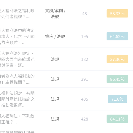
老人福利法之福利政
實務/案例 /
48
58.33%
列何者錯誤？....
法規
老人福利法中的法定
義務人，包含下列關
排序 / 法規
195
64.62%
依序順位，....
老人福利法》規定，
範四大面向來維護老
法規
182
37.36%
與健康，延....
何者為老人福利法的
法規
391
86.45%
」主管機關？....
人福利法規定，有關
相關財產信託措施之
法規
405
71.6%
推動及監督....
老人福利法，下列敘
法規
428
84.11%
正確？....
長期照顧服務法與老