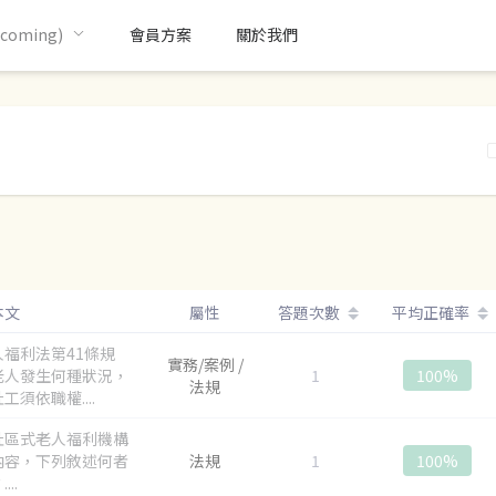
oming)
會員方案
關於我們
本文
屬性
答題次數
平均正確率
人福利法第41條規
實務/案例 /
老人發生何種狀況，
1
100%
法規
工須依職權....
社區式老人福利機構
內容，下列敘述何者
法規
1
100%
...