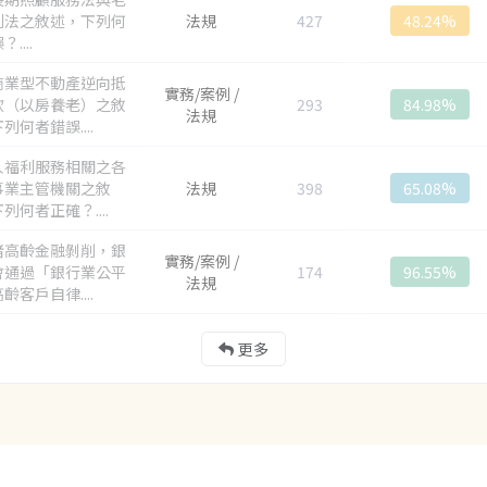
利法之敘述，下列何
法規
427
48.24%
....
商業型不動產逆向抵
實務/案例 /
款（以房養老）之敘
293
84.98%
法規
列何者錯誤....
人福利服務相關之各
事業主管機關之敘
法規
398
65.08%
列何者正確？....
堵高齡金融剝削，銀
實務/案例 /
會通過「銀行業公平
174
96.55%
法規
齡客戶自律....
更多