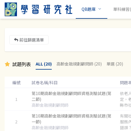
QB題庫
單科練習(c
前往篩選清單
試題列表
ALL (20)
高齡金融規劃顧問師 (20)
單選 (20)
編號
試卷名稱/科目
問題
第10期高齡金融規劃顧問師資格測驗試題(第
依老
1
二節)
定，
高齡金融規劃顧問師
縣市社
第10期高齡金融規劃顧問師資格測驗試題(第
有關
2
一節)
服務
高齡金融規劃顧問師
錯誤？.