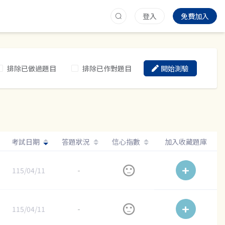
登入
免費加入
排除已做過題目
排除已作對題目
開始測驗
考試日期
答題狀況
信心指數
加入收藏題庫
115/04/11
-
115/04/11
-