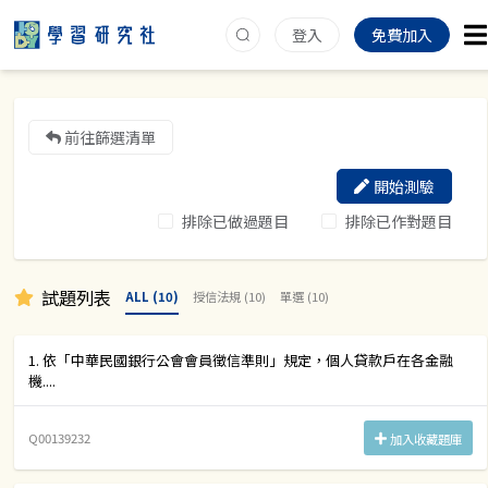
登入
免費加入
前往篩選清單
開始測驗
排除已做過題目
排除已作對題目
試題列表
ALL (10)
授信法規 (10)
單選 (10)
1. 依「中華民國銀行公會會員徵信準則」規定，個人貸款戶在各金融
機....
Q00139232
加入收藏題庫