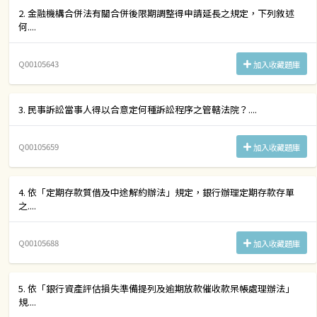
2. 金融機構合併法有關合併後限期調整得申請延長之規定，下列敘述
何....
Q00105643
加入收藏題庫
3. 民事訴訟當事人得以合意定何種訴訟程序之管轄法院？....
Q00105659
加入收藏題庫
4. 依「定期存款質借及中途解約辦法」規定，銀行辦理定期存款存單
之....
Q00105688
加入收藏題庫
5. 依「銀行資產評估損失準備提列及逾期放款催收款呆帳處理辦法」
規....