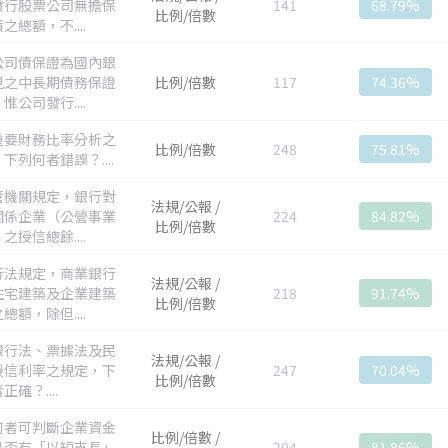
發行股票公司無擔保
141
68.79%
比例/倍數
之總額，不....
公司債保證為國內銀
見之中長期債務保證
比例/倍數
117
74.36%
惟公司發行....
重要財務比率分析之
比例/倍數
248
75.81%
下列何者錯誤？....
管機關規定，銀行對
法規/公報 /
關係企業（公營事業
224
84.82%
比例/倍數
之授信總餘....
行法規定，商業銀行
法規/公報 /
住宅建築及企業建築
218
91.74%
比例/倍數
總額，除但....
銀行法、票據法及民
法規/公報 /
授信利率之規定，下
247
70.04%
比例/倍數
正確？....
何者可判斷企業資金
比例/倍數 /
是否有「以短支長」
204
81.86%