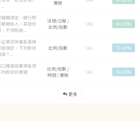
實務
...
管機關規定，銀行對
法規/公報 /
利害關係人，其授信
190
90.53%
比例/倍數
，不得超過....
小企業信保基金直接
保證規定，下列敘述
比例/倍數
161
71.43%
？....
進口機器設備資金貸
比例/倍數 /
下列敘述何者錯
143
74.83%
時間 / 實務
.
更多