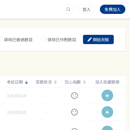
登入
免費加入
排除已做過題目
排除已作對題目
開始測驗
考試日期
答題狀況
信心指數
加入收藏題庫
115/03/14
-
114/03/15
-