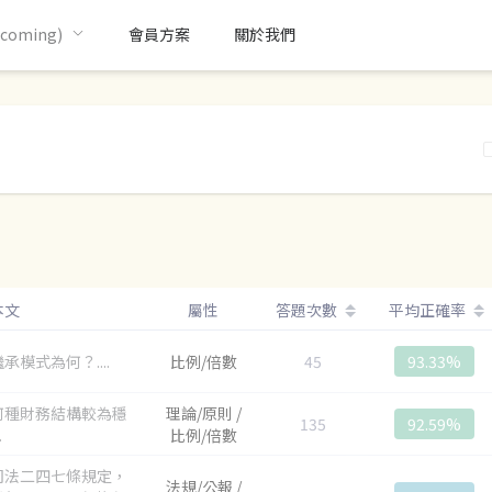
oming)
會員方案
關於我們
本文
屬性
答題次數
平均正確率
承模式為何？....
比例/倍數
45
93.33%
何種財務結構較為穩
理論/原則 /
135
92.59%
.
比例/倍數
司法二四七條規定，
法規/公報 /