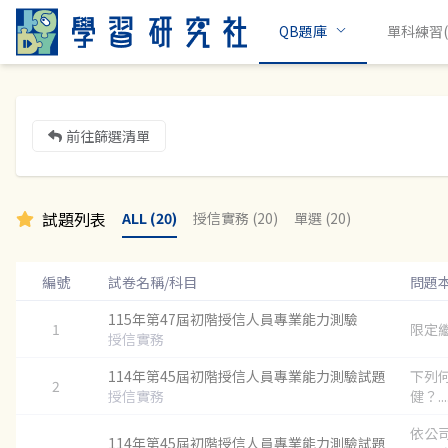
QB題庫
單科練習(c
前往篩選清單
試題列表
ALL (20)
授信實務 (20)
單選 (20)
編號
試卷名稱/科目
問題
115年第47屆初階授信人員專業能力測驗
1
限定繼
授信實務
114年第45屆初階授信人員專業能力測驗試題
下列
2
授信實務
健？...
依公
114年第45屆初階授信人員專業能力測驗試題