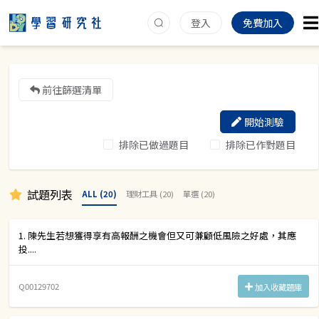
登入
免費加入
前往篩選清單
開始測驗
排除已做過題目
排除已作對題目
試題列表
ALL (20)
理財工具 (20)
單選 (20)
1. 陳先生若想獲得享有高報酬之機會但又可兼顧低風險之好處，其應
投....
Q00129702
加入收藏題庫