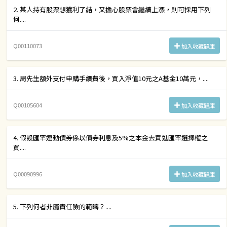
2. 某人持有股票想獲利了結，又擔心股票會繼續上漲，則可採用下列
何....
Q00110073
加入收藏題庫
3. 周先生額外支付申購手續費後，買入淨值10元之A基金10萬元，....
Q00105604
加入收藏題庫
4. 假設匯率連動債券係以債券利息及5%之本金去買進匯率選擇權之
買....
Q00090996
加入收藏題庫
5. 下列何者非屬責任險的範疇？....