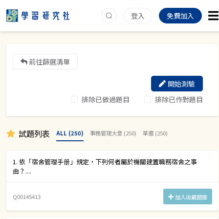
登入
免費加入
前往篩選清單
開始測驗
排除已做過題目
排除已作對題目
試題列表
ALL (250)
事務管理大意 (250)
單選 (250)
1. 依「宿舍管理手册」規定，下列何者屬於機關建置職務宿舍之事
由？....
Q00145413
加入收藏題庫