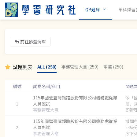
QB題庫
單科練習(c
前往篩選清單
試題列表
ALL (250)
事務管理大意 (250)
單選 (250)
編號
試卷名稱/科目
問題
115年國營臺灣鐵路股份有限公司機務處從業
依「
1
人員甄試
册」
事務管理大意
即辦理
115年國營臺灣鐵路股份有限公司機務處從業
機關
2
人員甄試
四級
事務管理大意
序下列