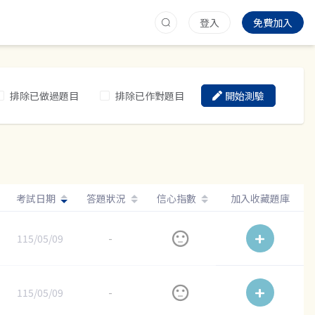
登入
免費加入
排除已做過題目
排除已作對題目
開始測驗
考試日期
答題狀況
信心指數
加入收藏題庫
115/05/09
-
115/05/09
-