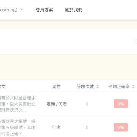
oming)
會員方案
關於我們
本文
屬性
答題次數
平均正確率
國有公共財產管理手
規定，重大災害後立
定義 / 何者
0
0%
財產狀況之....
各類財產之編號，採
分類五級編號，其順
何者
0
0%
何者正確？....