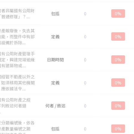
何者非屬國有公用財
包括
0
0%
普通修理」？....
財產報廢後，失去其
效能，而整件中有部
定義
0
0%
設備於拆除....
國有公用財產管理手
規定，興建完竣逾幾
日期時間
0
0%
有建築物或....
關經管不動產以外之
，如須移用其他機關
定義
0
0%
應依據法令....
國有公用財產之經
下列敘述何者錯
何者 / 敘述
0
0%
.
於分類編號後，依各
財產數量編號之類
包括
0
0%