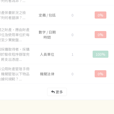
列何者為非？....
財產保養狀況之檢
定義 / 包括
0
0%
列何者錯誤？....
關之財產，應由財產
數字 / 日期
單位及使用單位於每
0
0%
時間
至少實施盤....
因採購取得者，採購
應於驗收程序辦理完
人員單位
1
100%
將支出憑證....
有公用財產管理手冊
，機關管理以下物品
機關法律
0
0%
據何規範？....
更多