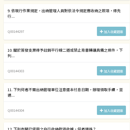
9. 依現行作業規定，出納管理人員對依法令規定應收納之款項，得先
行....
Q00144297
加入收藏題庫
10. 關於簽發支票得予註銷平行線二道或禁止背書轉讓具備之條件，下
列....
Q00144303
加入收藏題庫
11. 下列何者不需出納管理單位注意還本付息日期，辦理領取手續，並
通....
Q00144304
加入收藏題庫
12. 下列有關已使用之自行收納款項收據，何者錯誤？....