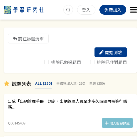
登入
免費加入
前往篩選清單
開始測驗
排除已做過題目
排除已作對題目
試題列表
ALL (250)
事務管理大意 (250)
單選 (250)
1. 依「出納管理手冊」規定，出納管理人員至少多久時間內需進行職
務....
Q00145409
加入收藏題庫