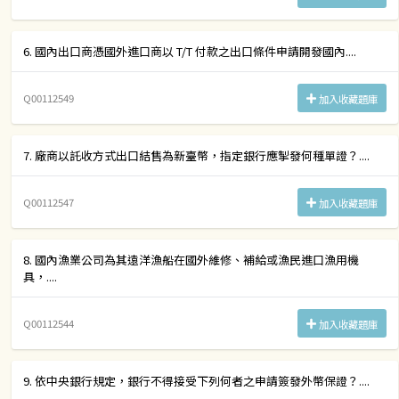
6. 國內出口商憑國外進口商以 T/T 付款之出口條件申請開發國內....
Q00112549
加入收藏題庫
7. 廠商以託收方式出口結售為新臺幣，指定銀行應掣發何種單證？....
Q00112547
加入收藏題庫
8. 國內漁業公司為其遠洋漁船在國外維修、補給或漁民進口漁用機
具，....
Q00112544
加入收藏題庫
9. 依中央銀行規定，銀行不得接受下列何者之申請簽發外幣保證？....