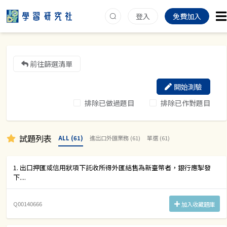
登入
免費加入
前往篩選清單
開始測驗
排除已做過題目
排除已作對題目
試題列表
ALL (61)
進出口外匯業務 (61)
單選 (61)
1. 出口押匯或信用狀項下託收所得外匯結售為新臺幣者，銀行應掣發
下....
Q00140666
加入收藏題庫