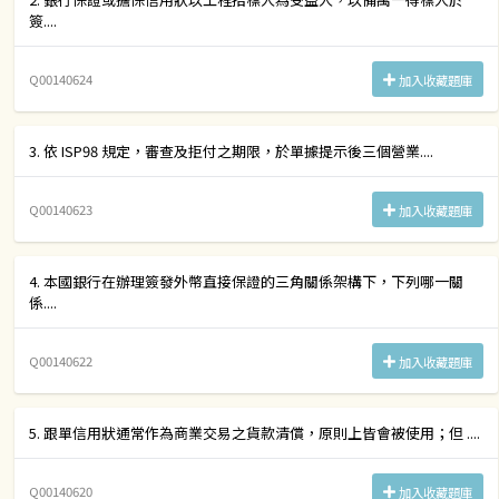
簽....
Q00140624
加入收藏題庫
3. 依 ISP98 規定，審查及拒付之期限，於單據提示後三個營業....
Q00140623
加入收藏題庫
4. 本國銀行在辦理簽發外幣直接保證的三角關係架構下，下列哪一關
係....
Q00140622
加入收藏題庫
5. 跟單信用狀通常作為商業交易之貨款清償，原則上皆會被使用；但 ....
Q00140620
加入收藏題庫