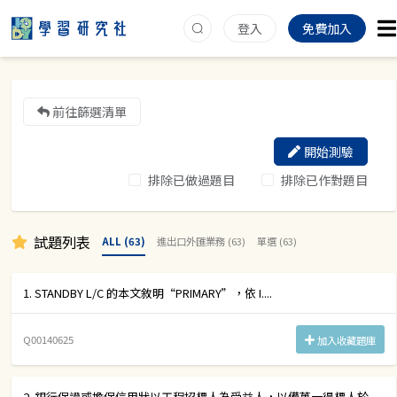
登入
免費加入
前往篩選清單
開始測驗
排除已做過題目
排除已作對題目
試題列表
ALL (63)
進出口外匯業務 (63)
單選 (63)
1. STANDBY L/C 的本文敘明“PRIMARY”，依 I....
Q00140625
加入收藏題庫
2. 銀行保證或擔保信用狀以工程招標人為受益人，以備萬一得標人於