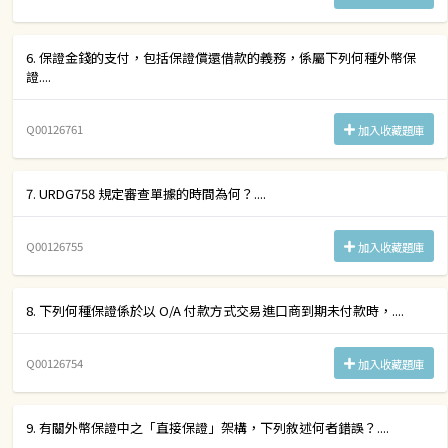
6. 保證金錢的支付，包括保證償還借款的義務，係屬下列何種外幣保
證....
Q00126761
加入收藏題庫
7. URDG758 規定審查單據的時間為何？....
Q00126755
加入收藏題庫
8. 下列何種保證係於以 O/A 付款方式交易進口商到期未付款時，....
Q00126754
加入收藏題庫
9. 有關外幣保證中之「直接保證」架構，下列敘述何者錯誤？....