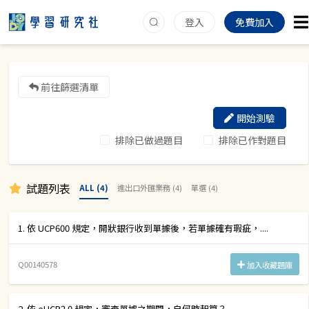
登入
免費加入
前往篩選清單
開始測驗
排除已做過題目
排除已作對題目
試題列表
ALL (4)
進出口外匯業務 (4)
單選 (4)
1. 依 UCP600 規定，開狀銀行收到單據後，若單據確有瑕疵，....
Q00140578
加入收藏題庫
2. 依 eUCP2.0 規定，審查單據之期間，自何時起算？....