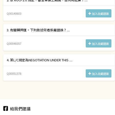
Q00140603
加入收藏題庫
3. 有關轉押匯，下列敘述何者係屬錯誤？....
Q00048357
加入收藏題庫
4. 某L/C規定為NEGOTIATION UNDER THIS ....
Q00051378
加入收藏題庫
給我們建議