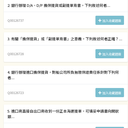
2. 銀行辦理 D/A、D/P 擔保提貨或副提單背書，下列敘述何者....
Q00126737
加入收藏題庫
3. 有關「擔保提貨」或「副提單背書」之意義，下列敘述何者正確？....
Q00126728
加入收藏題庫
4. 銀行辦理進口擔保提貨，對船公司所負無限保證責任係針對下列何
者....
Q00126723
加入收藏題庫
5. 進口商直接自出口商收到一份正本海運提單，可填妥申請書向開狀
銀....