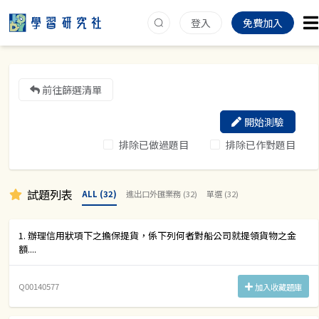
登入
免費加入
前往篩選清單
開始測驗
排除已做過題目
排除已作對題目
試題列表
ALL (32)
進出口外匯業務 (32)
單選 (32)
1. 辦理信用狀項下之擔保提貨，係下列何者對船公司就提領貨物之金
額....
Q00140577
加入收藏題庫