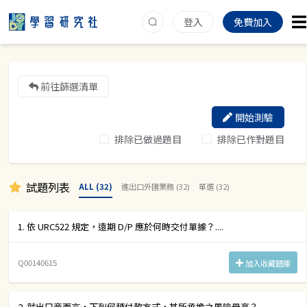
登入
免費加入
前往篩選清單
開始測驗
排除已做過題目
排除已作對題目
試題列表
ALL (32)
進出口外匯業務 (32)
單選 (32)
1. 依 URC522 規定，遠期 D/P 應於何時交付單據？....
Q00140615
加入收藏題庫
2. 就出口商而言，下列何種付款方式，其所承擔之風險最高？....