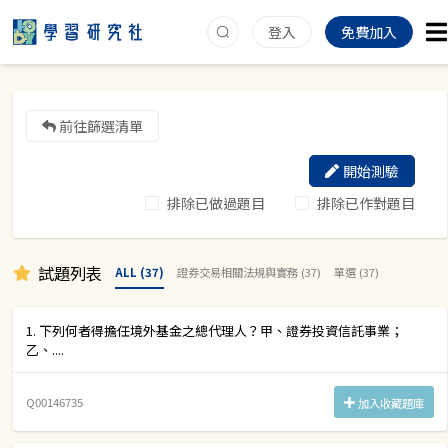
登入
免費加入
前往篩選清單
開始測驗
排除已做過題目
排除已作對題目
試題列表
ALL (37)
證券交易相關法規與實務 (37)
單選 (37)
1. 下列何者得擔任境外基金之總代理人？甲、證券投資信託事業；
乙、....
Q00146735
加入收藏題庫