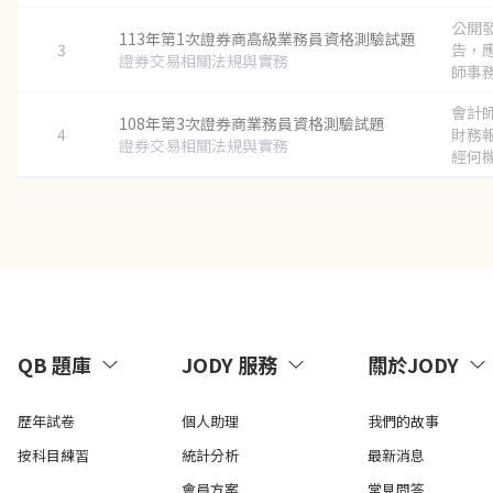
公開
113年第1次證券商高級業務員資格測驗試題
3
告，
證券交易相關法規與實務
師事務
會計
108年第3次證券商業務員資格測驗試題
4
財務
證券交易相關法規與實務
經何機
QB 題庫
JODY 服務
關於JODY
歷年試卷
個人助理
我們的故事
按科目練習
統計分析
最新消息
會員方案
常見問答