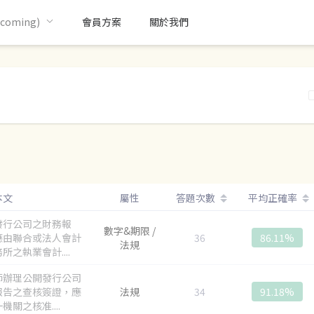
oming)
會員方案
關於我們
本文
屬性
答題次數
平均正確率
發行公司之財務報
數字&期限 /
應由聯合或法人會計
36
86.11%
法規
所之執業會計....
師辦理公開發行公司
報告之查核簽證，應
法規
34
91.18%
機關之核准....