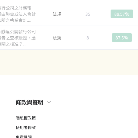
發行公司之財務報
應由聯合或法人會計
法規
35
88.57%
所之執業會計....
師辦理公開發行公司
報告之查核簽證，應
法規
8
87.5%
關之核准？....
條款與聲明
隱私權政策
使用者條款
免責聲明