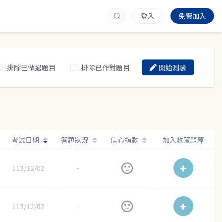
登入
免費加入
排除已做過題目
排除已作對題目
開始測驗
考試日期
答題狀況
信心指數
加入收藏題庫
113/12/02
-
113/12/02
-