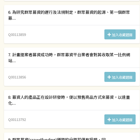
6. 為研究群眾募資的運行及法規制定，群眾募資的起源、第一個群眾
募....
Q00113859
加入收藏題庫
7. 計畫提案者募資成功時，群眾募資平台業者會對其收取某一比例網
站....
Q00113856
加入收藏題庫
8. 募資人的產品正在設計研發時，便以預售商品方式來募資，以達量
化....
Q00113792
加入收藏題庫
9. 群眾募資(crowdfunding)種類的分類若僅有捐贈、回....