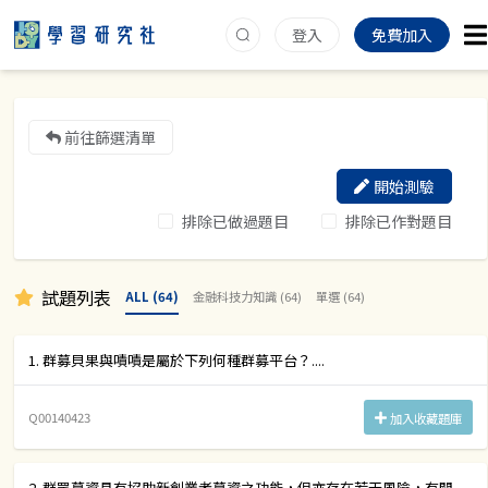
登入
免費加入
前往篩選清單
開始測驗
排除已做過題目
排除已作對題目
試題列表
ALL (64)
金融科技力知識 (64)
單選 (64)
1. 群募貝果與嘖嘖是屬於下列何種群募平台？....
Q00140423
加入收藏題庫
2. 群眾募資具有協助新創業者募資之功能，但亦存在若干風險，有關