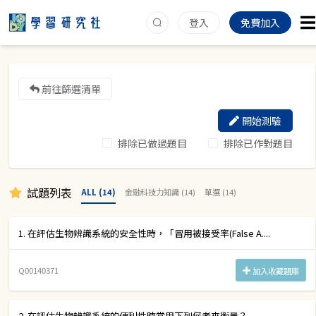
登入
免費加入
前往篩選清單
開始測驗
排除已做過題目
排除已作對題目
試題列表
ALL (14)
金融科技力知識 (14)
單選 (14)
1. 在評估生物辨識系統的安全性時，「冒用被接受率(False A....
Q00140371
加入收藏題庫
2. 在評估生物辨識系統的便利性時常用下列何者來衡量？....