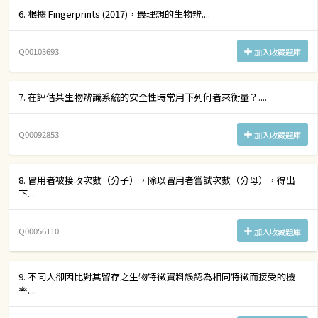
6. 根據 Fingerprints (2017)，最理想的生物辨....
Q00103693
加入收藏題庫
7. 在評估某生物辨識系統的安全性時常用下列何者來衡量？....
Q00092853
加入收藏題庫
8. 冒用者被接收次數（分子），除以冒用者嘗試次數（分母），得出
下....
Q00056110
加入收藏題庫
9. 不同人卻因比對其留存之生物特徵資料誤認為相同特徵而接受的機
率....