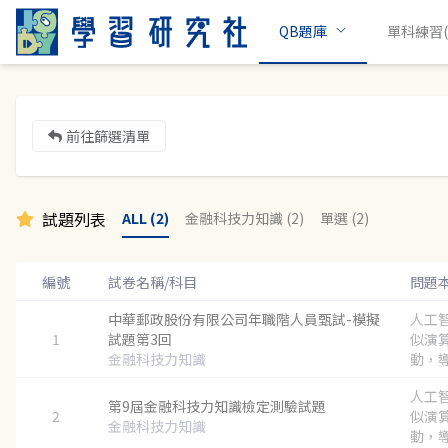
QB題庫
單科練習(c
前往篩選清單
試題列表
ALL (2)
金融科技力知識 (2)
單選 (2)
編號
試卷名稱/科目
問題
中華郵政股份有限公司年職階人員甄試-模擬
人工
1
試題第3回
似演
金融科技力知識
動，導
人工
第9屆金融科技力知識檢定測驗試題
2
似演
金融科技力知識
動，導