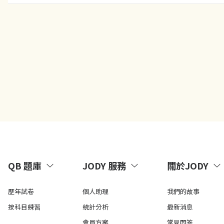
QB 題庫
JODY 服務
關於JODY
歷年試卷
個人助理
我們的故事
按科目練習
統計分析
最新消息
會員方案
常見問答