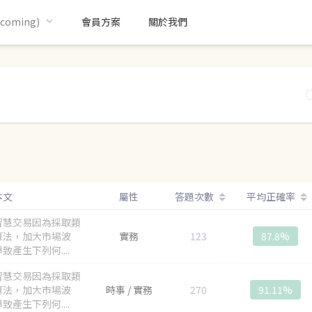
oming)
會員方案
關於我們
本文
屬性
答題次數
平均正確率
智慧交易因為採取類
算法，加大市場波
實務
123
87.8%
致產生下列何....
智慧交易因為採取類
算法，加大市場波
時事 / 實務
270
91.11%
致產生下列何....