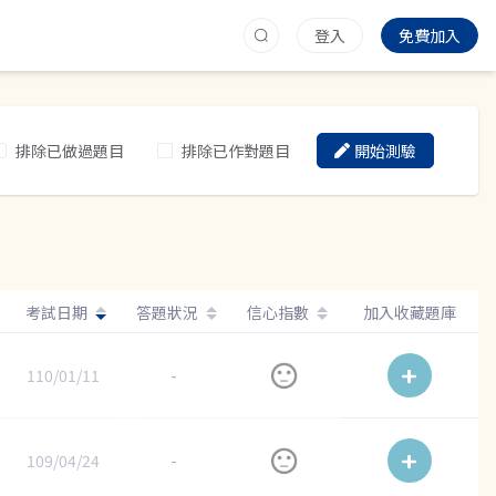
登入
免費加入
排除已做過題目
排除已作對題目
開始測驗
考試日期
答題狀況
信心指數
加入收藏題庫
110/01/11
-
109/04/24
-