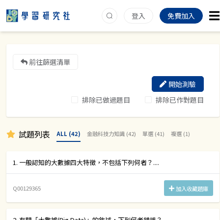
登入
免費加入
前往篩選清單
開始測驗
排除已做過題目
排除已作對題目
試題列表
ALL (42)
金融科技力知識 (42)
單選 (41)
複選 (1)
1. 一般認知的大數據四大特徵，不包括下列何者？....
Q00129365
加入收藏題庫
2. 有關「大數據(Big Data)」的敘述，下列何者錯誤？....