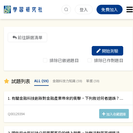
登入
免費加入
前往篩選清單
開始測驗
排除已做過題目
排除已作對題目
試題列表
ALL (59)
金融科技力知識 (59)
單選 (59)
1. 有關金融科技創新對金融產業帶來的衝擊，下列敘述何者錯誤？....
Q00129394
加入收藏題庫
2. 國外的大型科技公司掌握客戶的線上銷售，社群活動等等網路活