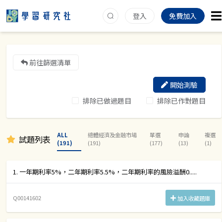
登入
免費加入
前往篩選清單
開始測驗
排除已做過題目
排除已作對題目
ALL
總體經濟及金融市場
單選
申論
複選
試題列表
(191)
(191)
(177)
(13)
(1)
1. 一年期利率5%，二年期利率5.5%，二年期利率的風險溢酬0.....
Q00141602
加入收藏題庫