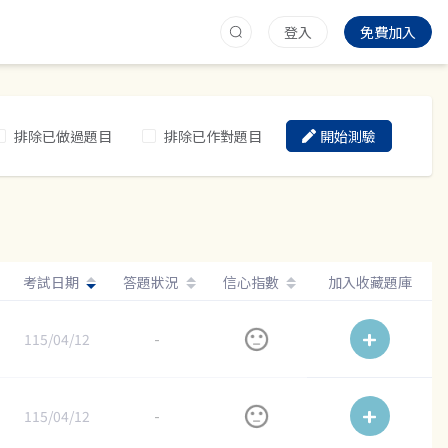
登入
免費加入
排除已做過題目
排除已作對題目
開始測驗
考試日期
答題狀況
信心指數
加入收藏題庫
115/04/12
-
115/04/12
-