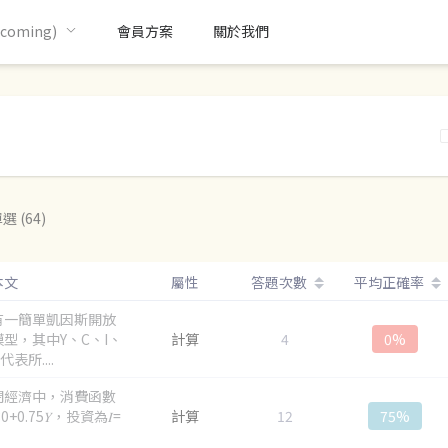
oming)
會員方案
關於我們
選 (64)
本文
屬性
答題次數
平均正確率
有一簡單凱因斯開放
型，其中Y、C、I、
計算
4
0%
表所....
閉經濟中，消費函數
80+0.75𝑌，投資為𝐼=
計算
12
75%