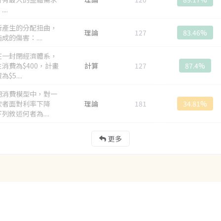
...
所產生的分配扭曲，
理論
127
83.46%
成的傷害：....
在一封閉經濟體系，
消費為$400，計畫
計算
127
87.4%
$5....
期消費模型中，對一
款者面對利率下降
理論
181
34.81%
列敘述何者為....
更多