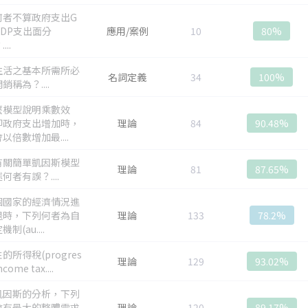
何者不算政府支出G
DP支出面分
應用/案例
10
80%
...
生活之基本所需所必
名詞定義
34
100%
銷稱為？....
麼模型說明乘數效
即政府支出增加時，
理論
84
90.48%
以倍數增加最....
有關簡單凱因斯模型
理論
81
87.65%
何者有誤？....
個國家的經濟情況進
退時，下列何者為自
理論
133
78.2%
制(au....
的所得稅(progres
理論
129
93.02%
ncome tax....
凱因斯的分析，下列
會有最大的整體需求
理論
120
89.17%