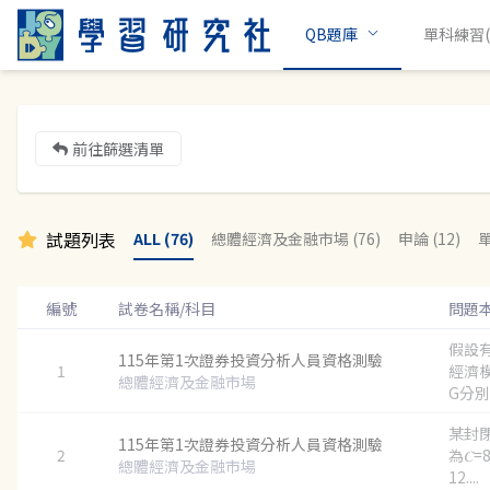
QB題庫
單科練習(c
前往篩選清單
試題列表
ALL (76)
總體經濟及金融市場 (76)
申論 (12)
單
編號
試卷名稱/科目
問題
假設
115年第1次證券投資分析人員資格測驗
1
經濟模
總體經濟及金融市場
G分別代
某封
115年第1次證券投資分析人員資格測驗
2
為𝐶=
總體經濟及金融市場
12....