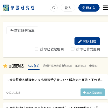
登入
免費加入
前往篩選清單
開始測驗
排除已做過題目
排除已作對題目
試題列表
ALL (53)
總體經濟及金融市場 (53)
單選 (50)
申論 (3)
1. 從最終產品購買者之支出面著手估量GDP，稱為支出面法，不包括....
Q00141616
加入收藏題庫
2. 實質經濟成長率如果是每年6%，需要幾年，平均國民所得可以倍