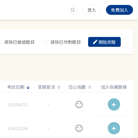
登入
免費加入
排除已做過題目
排除已作對題目
開始測驗
考試日期
答題狀況
信心指數
加入收藏題庫
115/04/12
-
114/12/06
-