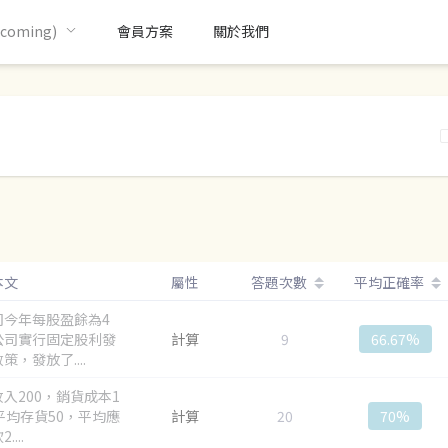
oming)
會員方案
關於我們
本文
屬性
答題次數
平均正確率
司今年每股盈餘為4
公司實行固定股利發
計算
9
66.67%
策，發放了....
入200，銷貨成本1
平均存貨50，平均應
計算
20
70%
....