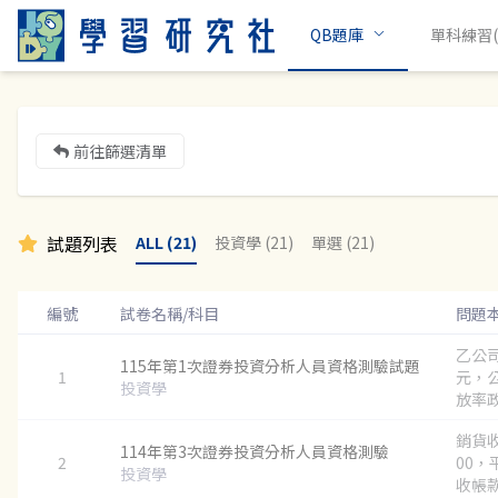
QB題庫
單科練習(c
前往篩選清單
試題列表
ALL (21)
投資學 (21)
單選 (21)
編號
試卷名稱/科目
問題
乙公
115年第1次證券投資分析人員資格測驗試題
1
元，
投資學
放率政
銷貨收
114年第3次證券投資分析人員資格測驗
2
00，
投資學
收帳款2