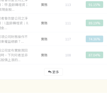
額：甲.盈餘轉增資；
實務
113
91.15%
現金股....
何者會改變公司之淨
：I.盈餘轉增資；II.
實務
111
89.19%
....
何項公司財務操作不
實務
117
74.36%
東權益總額？....
櫃公司宣布實施買回
股時，下列何者並非
實務
108
87.04%
股價上漲的....
更多