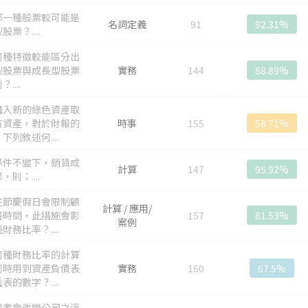
那一種股票較可能是
名詞定義
91
92.31%
股票？....
何種特徵較能區分出
型股票與成長型股票
實務
144
88.89%
....
購入新的綠色資產取
有資產，對於財報的
時事
155
58.71%
下列敘述何....
條件不變下，銷貨成
計算
147
95.92%
，則：....
在節慶假日會限制顧
計算 / 應用/
餐時間，此措施會影
157
81.53%
案例
財務比率？....
何種財務比率的計算
同時用到資產負債表
實務
160
67.5%
表的數字？....
何者會改變公司之淨