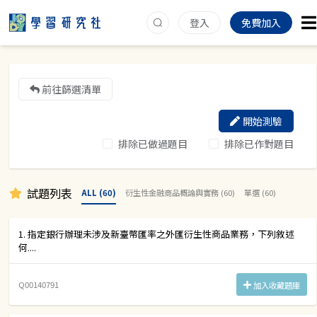
登入
免費加入
前往篩選清單
開始測驗
排除已做過題目
排除已作對題目
試題列表
ALL (60)
衍生性金融商品概論與實務 (60)
單選 (60)
1. 指定銀行辦理未涉及新臺幣匯率之外匯衍生性商品業務，下列敘述
何....
Q00140791
加入收藏題庫