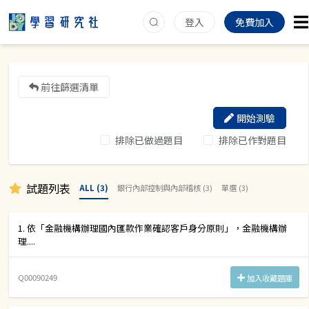
登入
免費加入
前往篩選清單
開始測驗
排除已做過題目
排除已作對題目
試題列表
ALL (3)
銀行內部控制與內部稽核 (3)
單選 (3)
1. 依「金融機構辦理國內匯款作業確認客戶身分原則」，金融機構辦
理....
Q00090249
加入收藏題庫