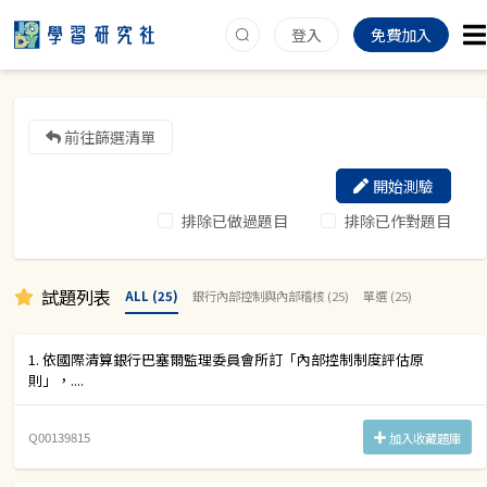
登入
免費加入
前往篩選清單
開始測驗
排除已做過題目
排除已作對題目
試題列表
ALL (25)
銀行內部控制與內部稽核 (25)
單選 (25)
1. 依國際清算銀行巴塞爾監理委員會所訂「內部控制制度評估原
則」，....
Q00139815
加入收藏題庫