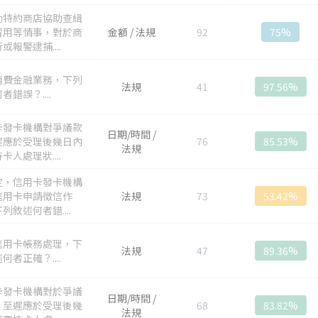
勵特約商店協助查緝
冒用等情事，對於商
金額 / 法規
92
75%
或報警逮捕....
消費金融業務，下列
法規
41
97.56%
者錯誤？....
卡發卡機構對爭議款
日期/時間 /
遲應於受理後幾日內
76
85.53%
法規
卡人處理狀....
定，信用卡發卡機構
信用卡申請徵信作
法規
73
53.42%
列敘述何者錯....
信用卡帳務處理，下
法規
47
89.36%
何者正確？....
卡發卡機構對於爭議
日期/時間 /
，至遲應於受理後幾
68
83.82%
法規