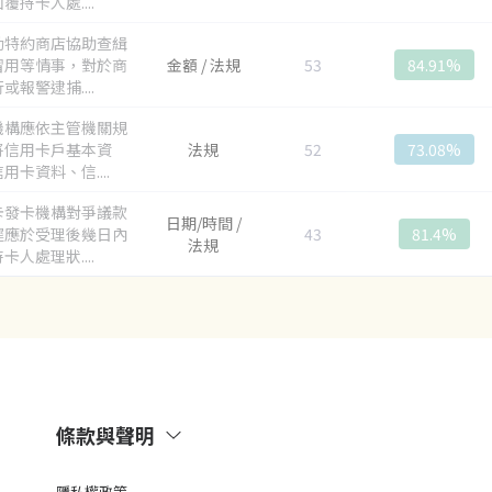
覆持卡人處....
勵特約商店協助查緝
冒用等情事，對於商
金額 / 法規
53
84.91%
或報警逮捕....
機構應依主管機關規
將信用卡戶基本資
法規
52
73.08%
用卡資料、信....
卡發卡機構對爭議款
日期/時間 /
遲應於受理後幾日內
43
81.4%
法規
卡人處理狀....
條款與聲明
隱私權政策