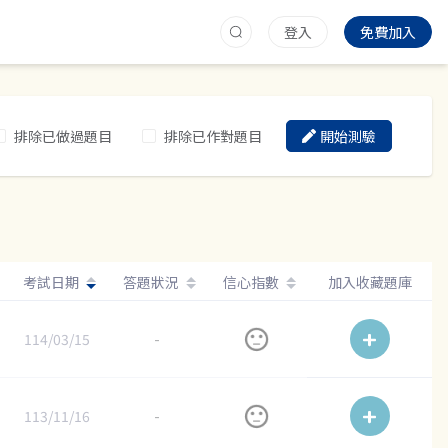
登入
免費加入
排除已做過題目
排除已作對題目
開始測驗
考試日期
答題狀況
信心指數
加入收藏題庫
114/03/15
-
113/11/16
-