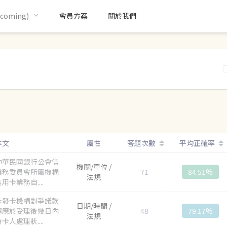
oming)
會員方案
關於我們
)
本文
屬性
答題次數
平均正確率
中華民國銀行公會信
機關/單位 /
業務委員會所屬機構
71
84.51%
法規
用卡業務自....
卡發卡機構對爭議款
日期/時間 /
遲應於受理後幾日內
48
79.17%
法規
卡人處理狀....