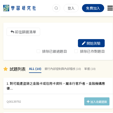
登入
免費加入
前往篩選清單
開始測驗
排除已做過題目
排除已作對題目
試題列表
ALL (10)
銀行內部控制與內部稽核 (10)
單選 (10)
1. 對可能遭盜錄之金融卡或信用卡資料，屬本行客戶者，金融機構應
優....
Q00139792
加入收藏題庫