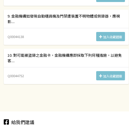
9. 金融機構如發現自動櫃員機及門禁遭裝置不明物體或側錄器，應視
影....
Q00044138
加入收藏題庫
10. 對可能被盜錄之金融卡，金融機構應即採取下列何種措施，以避免
客....
Q00044752
加入收藏題庫
給我們建議