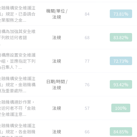
金融機構安全維護注
機關/單位 /
點」規定，已委請合
84
73.81%
法規
業服務之金....
機構為加強其安全維
下列敘述何者錯
法規
68
83.82%
.
機構應設置安全維護
小組，並應指定下列
法規
77
72.73%
召集人？....
金融機構安全維護注
日期/時間 /
點」規定，金融機構
76
93.42%
法規
及重要處所....
金融機構運鈔作業，
敘述何者不符「金融
法規
57
100%
全維護注意....
金融機構安全維護注
點」規定，各金融機
法規
66
84.85%