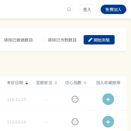
登入
免費加入
排除已做過題目
排除已作對題目
開始測驗
考試日期
答題狀況
信心指數
加入收藏題庫
114/11/15
-
113/03/16
-