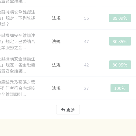
置安全維護....
金融機構安全維護注
點」規定，下列敘述
法規
55
89.09%
？....
金融機構安全維護注
點」規定，已委請合
法規
47
80.85%
業服務之金....
金融機構安全維護注
點」規定，各金融機
法規
42
80.95%
置安全維護....
金庫鑰匙及密碼之管
下列何者符合內部控
法規
27
100%
全維護原則....
更多