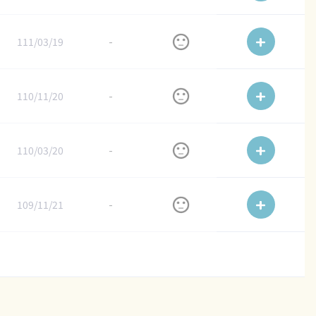
111/03/19
-
110/11/20
-
110/03/20
-
109/11/21
-