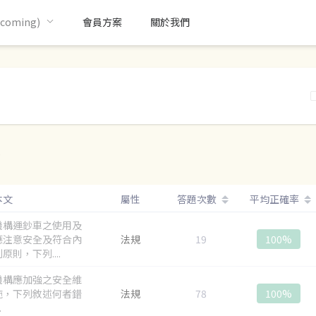
oming)
會員方案
關於我們
)
本文
屬性
答題次數
平均正確率
機構運鈔車之使用及
應注意安全及符合內
法規
19
100%
原則，下列....
機構應加強之安全維
施，下列敘述何者錯
法規
78
100%
.