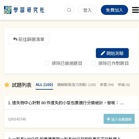
登入
免費加入
前往篩選清單
開始測驗
排除已做過題目
排除已作對題目
試題列表
ALL (100)
邏輯推理(智力測驗) (100)
單選 (94)
申論 (6)
1. 遺失物中心針對 80 件遺失的小型包裹進行分類統計，發現： ....
Q00145748
加入收藏題庫
2. 一列長120公尺 的普通車與一列長80公尺的快車在平行軌道上....