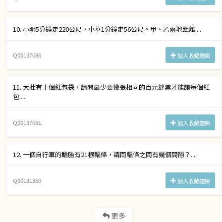
10. 小明5分鐘走220公尺，小華1分鐘走56公尺。甲、乙兩地距離....
Q00137086
加入收藏題庫
11. 大壯有十個紅包袋，請問最少要幾張相同的百元鈔票才能讓每個紅
包....
Q00137081
加入收藏題庫
12. 一個自行車的輪胎有21根輻條，請問輻條之間有幾個間隙？....
Q00131350
加入收藏題庫
更多