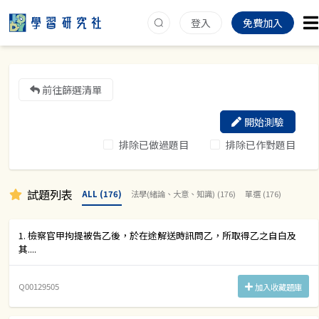
登入
免費加入
前往篩選清單
開始測驗
排除已做過題目
排除已作對題目
試題列表
ALL (176)
法學(緒論、大意、知識) (176)
單選 (176)
1. 檢察官甲拘提被告乙後，於在途解送時訊問乙，所取得乙之自白及
其....
Q00129505
加入收藏題庫