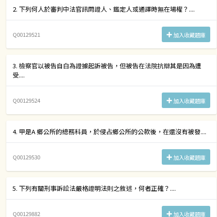
2. 下列何人於審判中法官訊問證人、鑑定人或通譯時無在場權？....
Q00129521
加入收藏題庫
3. 檢察官以被告自白為證據起訴被告，但被告在法院抗辯其是因為遭
受....
Q00129524
加入收藏題庫
4. 甲是A 鄉公所的總務科員，於侵占鄉公所的公款後，在還沒有被發....
Q00129530
加入收藏題庫
5. 下列有關刑事訴訟法嚴格證明法則之敘述，何者正確？....
Q00129882
加入收藏題庫