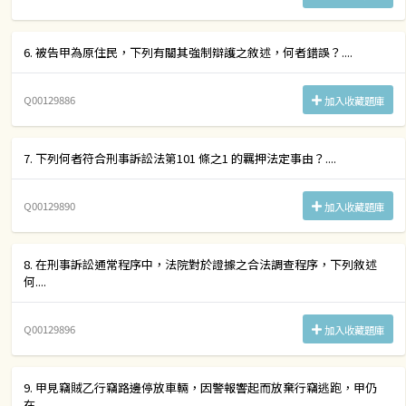
6. 被告甲為原住民，下列有關其強制辯護之敘述，何者錯誤？....
Q00129886
加入收藏題庫
7. 下列何者符合刑事訴訟法第101 條之1 的羈押法定事由？....
Q00129890
加入收藏題庫
8. 在刑事訴訟通常程序中，法院對於證據之合法調查程序，下列敘述
何....
Q00129896
加入收藏題庫
9. 甲見竊賊乙行竊路邊停放車輛，因警報響起而放棄行竊逃跑，甲仍
在....