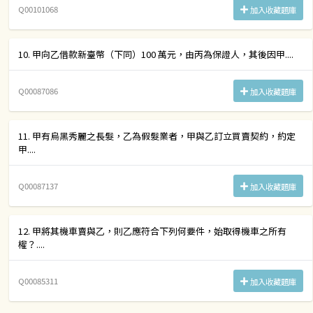
Q00101068
加入收藏題庫
10. 甲向乙借款新臺幣（下同）100 萬元，由丙為保證人，其後因甲....
Q00087086
加入收藏題庫
11. 甲有烏黑秀麗之長髮，乙為假髮業者，甲與乙訂立買賣契約，約定
甲....
Q00087137
加入收藏題庫
12. 甲將其機車賣與乙，則乙應符合下列何要件，始取得機車之所有
權？....
Q00085311
加入收藏題庫