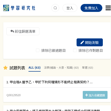
登入
免費加入
前往篩選清單
開始測驗
排除已做過題目
排除已作對題目
試題列表
ALL (63)
法學(緒論、大意、知識) (63)
單選 (63)
1. 甲出租A 屋予乙，甲於下列何種情形不能終止租賃契約？....
Q00129520
加入收藏題庫
2. 甲之房屋漏水，請乙修理漏水之屋頂，甲與乙間成立何種法律關