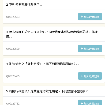
2. 下列何者非屬行政罰？....
Q00129503
加入收藏題庫
3. 甲未經許可於河床採取砂石，同時違反水利法而應科處罰鍰，並構
成....
Q00129500
加入收藏題庫
4. 刑法規定之「強制治療」，屬下列何種制裁措施？....
Q00129485
加入收藏題庫
5. 有關行政罰法所定裁處權時效之規定，下列敘述何者錯誤？....
Q00129762
加入收藏題庫