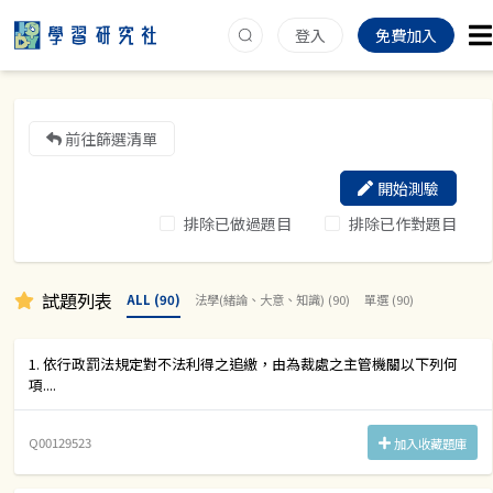
登入
免費加入
前往篩選清單
開始測驗
排除已做過題目
排除已作對題目
試題列表
ALL (90)
法學(緒論、大意、知識) (90)
單選 (90)
1. 依行政罰法規定對不法利得之追繳，由為裁處之主管機關以下列何
項....
Q00129523
加入收藏題庫