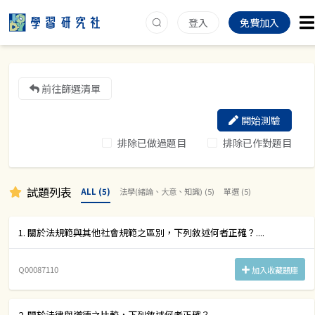
登入
免費加入
前往篩選清單
開始測驗
排除已做過題目
排除已作對題目
試題列表
ALL (5)
法學(緒論、大意、知識) (5)
單選 (5)
1. 關於法規範與其他社會規範之區別，下列敘述何者正確？....
Q00087110
加入收藏題庫
2. 關於法律與道德之比較，下列敘述何者正確？....