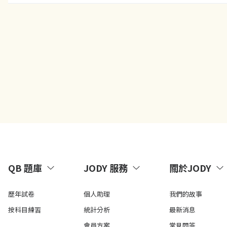
QB 題庫
JODY 服務
關於JODY
歷年試卷
個人助理
我們的故事
按科目練習
統計分析
最新消息
會員方案
常見問答