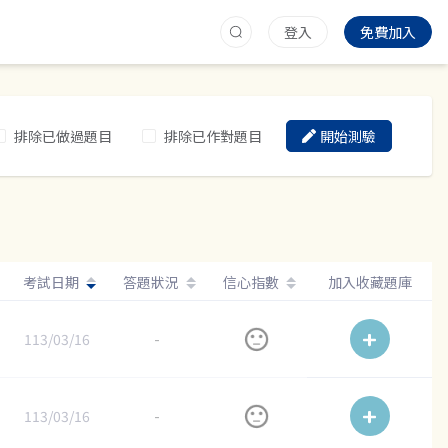
登入
免費加入
排除已做過題目
排除已作對題目
開始測驗
考試日期
答題狀況
信心指數
加入收藏題庫
113/03/16
-
113/03/16
-