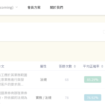
oming)
會員方案
關於我們
本文
屬性
答題次數
平均正確率
員工應於其業務範圍
注意業務進行與發
法規
68
85.29%
客戶的要求與....
我國票券商辦理票券
時，所依據的法規為
實務 / 法規
78
76.92%
.