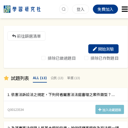
登入
免費加入
前往篩選清單
開始測驗
排除已做過題目
排除已作對題目
試題列表
ALL (13)
公民 (13)
單選 (13)
1. 依憲法訴訟法之規定，下列何者屬憲法法庭審理之案件類型？....
Q00123534
加入收藏題庫
2. 為落實憲法保障人民基本權的目標，並促使釋憲權作為司法權一環