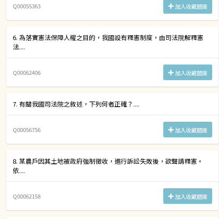
Q00055363
加入收藏題庫
6. 為落實憲法保障人權之目的，我國設有釋憲制度，由司法院解釋憲
法....
Q00062406
加入收藏題庫
7. 有關我國司法院之敘述，下列何者正確？....
Q00056756
加入收藏題庫
8. 某農戶因其土地被政府強制徵收，進行訴訟失敗後，欲聲請釋憲。
依....
Q00062158
加入收藏題庫