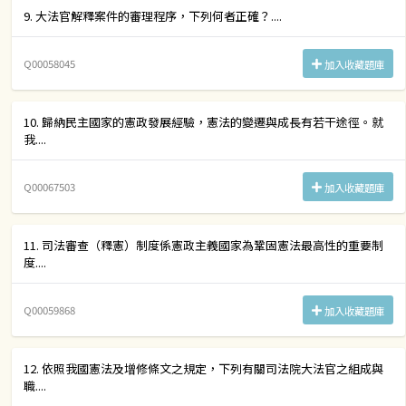
9. 大法官解釋案件的審理程序，下列何者正確？....
Q00058045
加入收藏題庫
10. 歸納民主國家的憲政發展經驗，憲法的變遷與成長有若干途徑。就
我....
Q00067503
加入收藏題庫
11. 司法審查（釋憲）制度係憲政主義國家為鞏固憲法最高性的重要制
度....
Q00059868
加入收藏題庫
12. 依照我國憲法及增修條文之規定，下列有關司法院大法官之組成與
職....