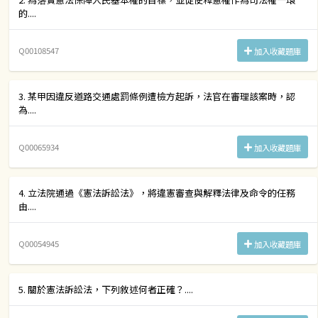
的....
Q00108547
加入收藏題庫
3. 某甲因違反道路交通處罰條例遭檢方起訴，法官在審理該案時，認
為....
Q00065934
加入收藏題庫
4. 立法院通過《憲法訴訟法》，將違憲審查與解釋法律及命令的任務
由....
Q00054945
加入收藏題庫
5. 關於憲法訴訟法，下列敘述何者正確？....