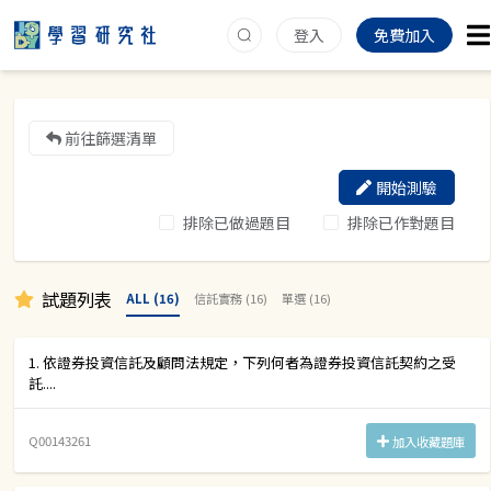
登入
免費加入
前往篩選清單
開始測驗
排除已做過題目
排除已作對題目
試題列表
ALL (16)
信託實務 (16)
單選 (16)
1. 依證券投資信託及顧問法規定，下列何者為證券投資信託契約之受
託....
Q00143261
加入收藏題庫