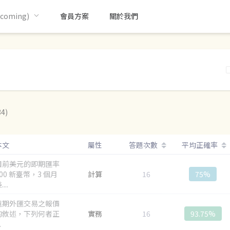
oming)
會員方案
關於我們
4)
本文
屬性
答題次數
平均正確率
目前美元的即期匯率
.00 新臺幣，3 個月
計算
16
75%
...
遠期外匯交易之報價
的敘述，下列何者正
實務
16
93.75%
.