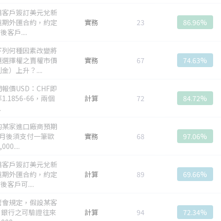
與客戶簽訂美元兌新
遠期外匯合約，約定
實務
23
86.96%
後客戶....
下列何種因素改變將
匯選擇權之賣權市價
實務
67
74.63%
金）上升？....
報價USD：CHF即
1.1856-66，兩個
計算
72
84.72%
.
的某家進口廠商預期
個月後須支付一筆歐
實務
68
97.06%
000....
與客戶簽訂美元兌新
遠期外匯合約，約定
計算
89
69.66%
後客戶可....
管會規定，假設某客
 銀行之可驗證往來
計算
94
72.34%