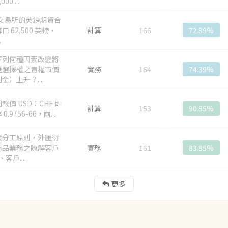
00....
 交易所的英鎊期貨合
口 62,500 英鎊，
計算
166
72.89%
.
下列何種因素改變將
匯選擇權之賣權市價
實務
164
74.39%
金）上升？....
報價 USD：CHF 即
計算
153
90.85%
0.9756-66，兩....
責分工原則，外匯衍
商品業務之瞭解客戶
實務
161
83.85%
、客戶....
更多