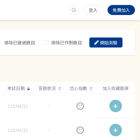
登入
免費加入
排除已做過題目
排除已作對題目
開始測驗
考試日期
答題狀況
信心指數
加入收藏題庫
115/04/11
-
115/04/11
-