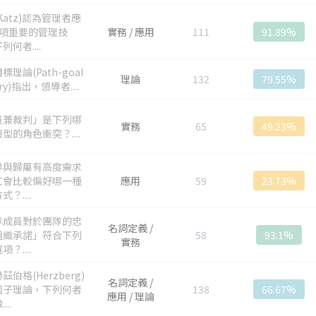
Katz)認為管理者應
3項重要的管理技
實務 / 應用
111
91.89%
列何者....
標理論(Path-goal
理論
132
79.55%
ry)指出，領導者....
員兼裁判」是下列哪
實務
65
49.23%
型的角色衝突？....
尊與歸屬有高度需求
工會比較偏好哪一種
應用
59
23.73%
？....
隊成員對於團隊的忠
名詞定義 /
組織承諾」符合下列
58
93.1%
實務
？....
茲伯格(Herzberg)
名詞定義 /
因子理論，下列何者
138
66.67%
應用 / 理論
...