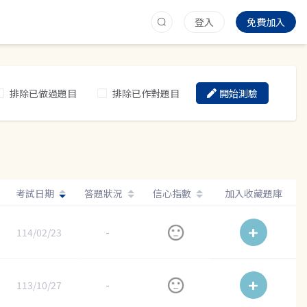
登入
免費加入
排除已做過題目
排除已作對題目
開始測驗
考試日期
答題狀況
信心指數
加入收藏題庫
114/02/23
-
113/10/27
-