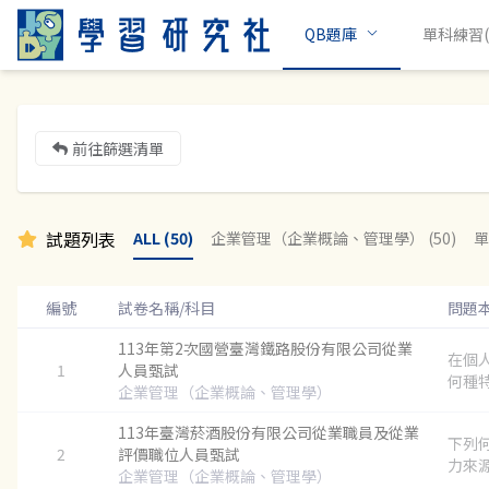
QB題庫
單科練習(c
前往篩選清單
試題列表
ALL (50)
企業管理（企業概論、管理學） (50)
單
編號
試卷名稱/科目
問題
113年第2次國營臺灣鐵路股份有限公司從業
在個
1
人員甄試
何種特
企業管理（企業概論、管理學）
113年臺灣菸酒股份有限公司從業職員及從業
下列
2
評價職位人員甄試
力來源？
企業管理（企業概論、管理學）