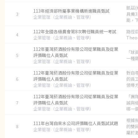
凱茲(
113年經濟部所屬事業機構新進職員甄試
3
具備
企業管理（企業概論、管理學）
能，下
112年全國各級農會第8次聘任職員統一考試
路徑目
4
企業管理（企業概論、管理學）
Theo
112年臺灣菸酒股份有限公司從業職員及從業
「球
5
評價職位人員甄試
一種類
企業管理（企業概論、管理學）
112年臺灣菸酒股份有限公司從業職員及從業
對自
6
評價職位人員甄試
的員
企業管理（企業概論、管理學）
領導方式
112年臺灣菸酒股份有限公司從業職員及從業
「團
7
評價職位人員甄試
誠與
企業管理（企業概論、管理學）
哪一選項
根據赫
111年台灣自來水公司評價職位人員甄試試題
8
的雙
企業管理（企業概論、管理學）
屬於激.