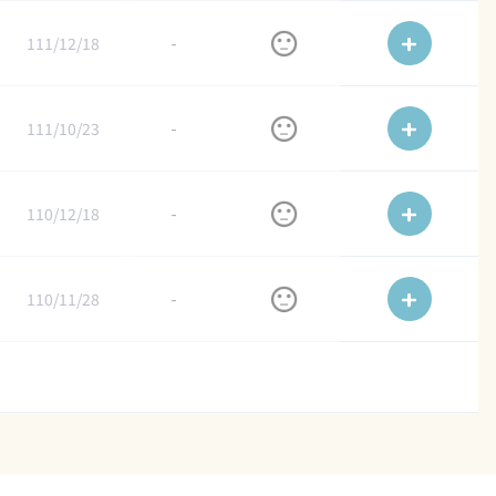
111/12/18
-
111/10/23
-
110/12/18
-
110/11/28
-