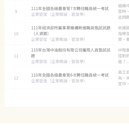
組織
111年全國各級農會第7次聘任職員統一考試
9
突時
企業管理（企業概論、管理學）
此問題?.
111年經濟部所屬事業機構新進職員甄試試題
依據
10
（人資類）
指導
企業管理（企業概論、管理學）
質，會
110年台灣中油股份有限公司僱用人員甄試試
中階
11
題
控制
企業管理（企業概論、管理學）
是？...
員工
110年全國各級農會第6次聘任職員統一考試
12
為，
企業管理（企業概論、管理學）
定中，