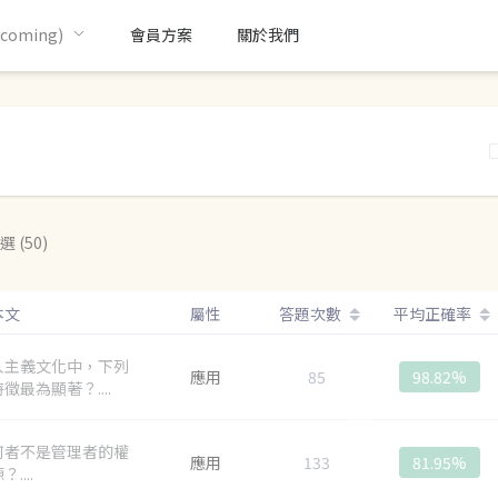
oming)
會員方案
關於我們
選 (50)
本文
屬性
答題次數
平均正確率
人主義文化中，下列
應用
85
98.82%
徵最為顯著？....
何者不是管理者的權
應用
133
81.95%
....