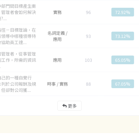
中部門間目標產生衝
，管理者會如何解決
實務
96
72.92%
...
路徑－目標理論，在
名詞定義 /
型領導中哪種領導特
93
73.12%
應用
協助員工達....
層管理者，從事管理
的工作，所需的資訊
應用
103
65.05%
.
自己的一種自覺行
未列於公司報酬及規
時事 / 實務
88
67.05%
但卻對公司獲....
更多