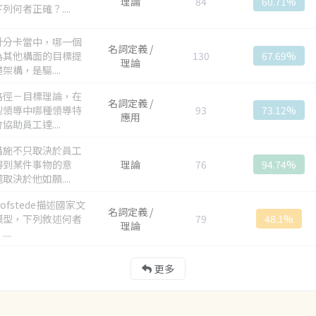
理論
84
60.71%
列何者正確？....
計分卡當中，哪一個
名詞定義 /
為其他構面的目標提
130
67.69%
理論
架構，是驅....
路徑－目標理論，在
名詞定義 /
型領導中哪種領導特
93
73.12%
應用
協助員工達....
措施不只取決於員工
得到某件事物的意
理論
76
94.74%
取決於他如願....
ofstede描述國家文
名詞定義 /
模型，下列敘述何者
79
48.1%
理論
...
更多