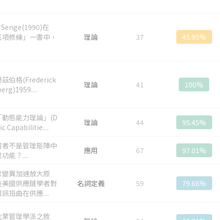
r Senge(1990)在
五項修練」一書中，
理論
37
45.95%
伯格(Frederick
理論
41
100%
erg)1959....
「動態能力理論」(D
理論
44
95.45%
 Capabilitie....
何者不是管理矩陣中
應用
67
97.01%
功能？....
求變異加速放大原
是美國供應鏈學者對
名詞定義
59
79.66%
訊扭曲在供應....
企業管理學派之敘