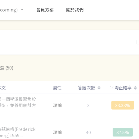
oming)
會員方案
關於我們
選 (50)
本文
屬性
答題次數
平均正確率
哪一個學派最聚焦於
模型，並善用統計方
理論
3
33.33%
.
伯格(Frederick
理論
40
87.5%
erg)1959....