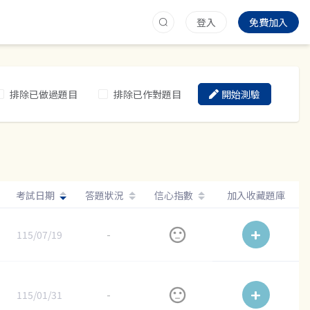
登入
免費加入
排除已做過題目
排除已作對題目
開始測驗
考試日期
答題狀況
信心指數
加入收藏題庫
115/07/19
-
115/01/31
-