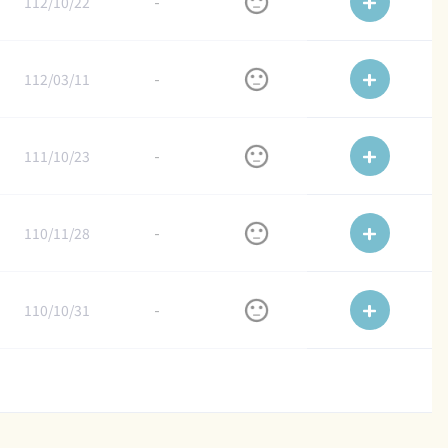
112/10/22
-
112/03/11
-
111/10/23
-
110/11/28
-
110/10/31
-