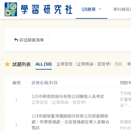
QB題庫
單科練習(c
前往篩選清單
試題列表
ALL (50)
企業管理（企業概論、管理學） (50)
單
編號
試卷名稱/科目
問題
下列
115中華郵政股份有限公司職階人員考試
1
計量
企業管理（企業概論、管理學）
法？...
114年國營臺灣鐵路股份有限公司資產開發
處、附業營運處、北區營運處從業人員聯合
依據赫茲
2
甄試
Herzb