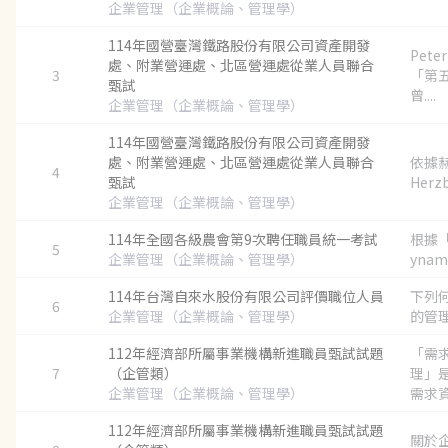
企業管理（企業概論、管理學）
114年國營臺灣鐵路股份有限公司資產開發
Pete
處、附業營運處、北區營運處從業人員聯合
3
「第
甄試
曾....
企業管理（企業概論、管理學）
114年國營臺灣鐵路股份有限公司資產開發
處、附業營運處、北區營運處從業人員聯合
依據赫茲
4
甄試
Herzb
企業管理（企業概論、管理學）
114年全國各級農會第9次聘任職員統一考試
根據
5
企業管理（企業概論、管理學）
ynamic
114年台灣自來水股份有限公司評價職位人員
下列
6
企業管理（企業概論、管理學）
的管理
112年經濟部所屬事業機構新進職員甄試試題
「需
7
（企管類）
理」
企業管理（企業概論、管理學）
需求資
112年經濟部所屬事業機構新進職員甄試試題
關於